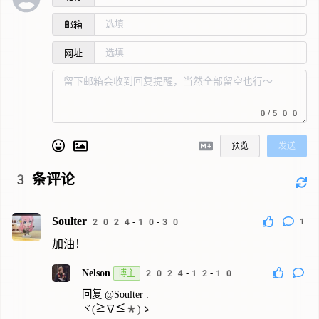
邮箱
网址
0/500
预览
发送
3
条评论
Soulter
1
2024-10-30
加油！
Nelson
博主
2024-12-10
回复
@Soulter
:
ヾ(≧∇≦*)ゝ