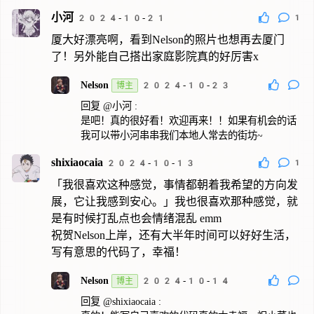
小河
1
2024-10-21
厦大好漂亮啊，看到Nelson的照片也想再去厦门
了！另外能自己搭出家庭影院真的好厉害x
Nelson
博主
2024-10-23
回复
@小河
:
是吧！真的很好看！欢迎再来！！如果有机会的话
我可以带小河串串我们本地人常去的街坊~
shixiaocaia
1
2024-10-13
「我很喜欢这种感觉，事情都朝着我希望的方向发
展，它让我感到安心。」我也很喜欢那种感觉，就
是有时候打乱点也会情绪混乱 emm
祝贺Nelson上岸，还有大半年时间可以好好生活，
写有意思的代码了，幸福！
Nelson
博主
2024-10-14
回复
@shixiaocaia
: