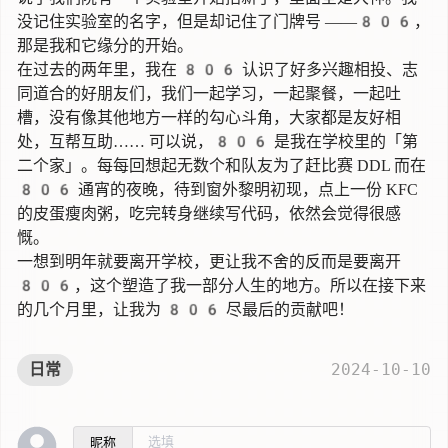
没记住实验室的名字，但是却记住了门牌号 ——806，
那是我和它缘分的开始。
在过去的两年里，我在 806 认识了好多兴趣相投、志
同道合的好朋友们，我们一起学习，一起聚餐，一起吐
槽，没有像其他地方一样的勾心斗角，大家都是友好相
处，互帮互助…… 可以说，806 是我在学校里的「第
二个家」。每每回想起无数个和队友为了赶比赛 DDL 而在
806 通宵的夜晚，待到窗外黎明初现，点上一份 KFC
的皮蛋瘦肉粥，吃完转身继续写代码，依然会觉得很感
慨。
一想到明年就要离开学校，更让我不舍的反而是要离开
806，这个塑造了我一部分人生的地方。所以在接下来
的几个月里，让我为 806 尽最后的贡献吧！
2024-10-10
日常
昵称