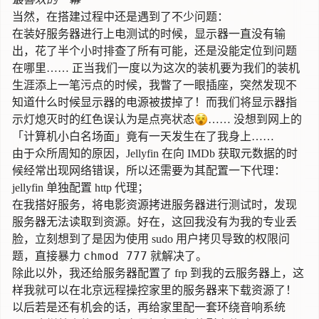
当然，在搭建过程中还是遇到了不少问题：
在装好服务器进行上电测试的时候，显示器一直没有输
出，花了半个小时排查了所有可能，还是没能定位到问题
在哪里…… 正当我们一度以为这次的装机要为我们的装机
生涯添上一笔污点的时候，我瞥了一眼插座，突然发现不
知道什么时候显示器的电源被拔掉了！而我们将显示器指
示灯熄灭时的红色误认为是点亮状态😵…… 没想到网上的
「计算机小白名场面」竟有一天发生在了我身上……
由于众所周知的原因，Jellyfin 在向 IMDb 获取元数据的时
候经常出现网络错误，所以还需要为其配置一下代理：
jellyfin 单独配置 http 代理
；
在我搭好服务，将电影资源拷进服务器进行测试时，发现
服务器无法读取到资源。好在，这回我没有为我的专业丢
脸，立刻想到了是因为使用 sudo 用户拷贝导致的权限问
chmod 777
题，直接暴力
就解决了。
除此以外，我还给服务器配置了 frp 到我的云服务器上，这
样我就可以在北京远程操控家里的服务器来下载资源了！
以后若是还有机会的话，再给家里配一套环绕音响系统