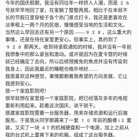
今年的国庆假期，我没有同往年一样挤入人潮，而是 26
号就早早地回了家，在家躺了整整两周。相比于在本就不
长的节假日里穿梭于各个热门景点打卡，我还是更喜欢在
淡季租上一两个月的民宿，慢慢感受当地的生活和文化。
当然这么早回去还有另一个原因 ——928，这么重大的
事情，还是在待在家里更安心。但事实上，真的到了
928 那两天，收到待录取通知的时候，我并没有一年前
我想象中的那么紧张和激动。或许是因为在夏令营的时候
就已经确定了去向，所以后续预推免的焦虑并没有传染到
我身上，因此我最近的睡眠也格外地好……
我很喜欢这种感觉，事情都朝着我希望的方向发展，它让
我感到安心。
搭一个家庭影院吧！
很早就想在家里搭一个家庭影院，把已经落灰多年的电视
重新利用起来。趁着这次国庆，说干就干。
搭建家庭影院需要一台服务器，用来存储资源和运行后端
服务。于是我从同学那薅来了一套 10 年前的酷睿 i3 套
装，又买了一块 4T 的机械硬盘和一个电源，加上之前从
我的台式机上置换下来的机箱，组成了这台服务器。