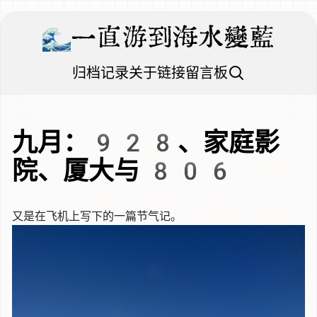
一直游到海水變藍
归档
记录
关于
链接
留言板
九月：928、家庭影
院、厦大与 806
又是在飞机上写下的一篇节气记。