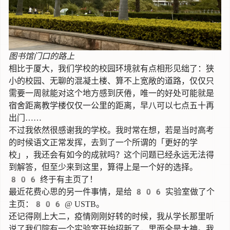
图书馆门口的路上
相比于厦大，我们学校的校园环境就有点相形见绌了：狭
小的校园、无聊的混凝土楼、算不上宽敞的道路，仅仅只
需要一周就能对这个地方感到厌倦，唯一的好处可能就是
宿舍距离教学楼仅仅一公里的距离，早八可以七点五十再
出门……
不过我依然很感谢我的学校。我时常在想，若是当时高考
的时候语文正常发挥，去到了一个所谓的「更好的学
校」，我还会有如今的成就吗？这个问题已经永远无法得
到解答，但至少来到这里，算得上是一个好的选择。
806 终于有主页了！
最近花费心思的另一件事情，是给 806 实验室做了个
主页：
806 @ USTB
。
还记得刚上大二，疫情刚刚好转的时候，我从学长那里听
说了我们院有一个实验室开始招新了，里面全是大神。我