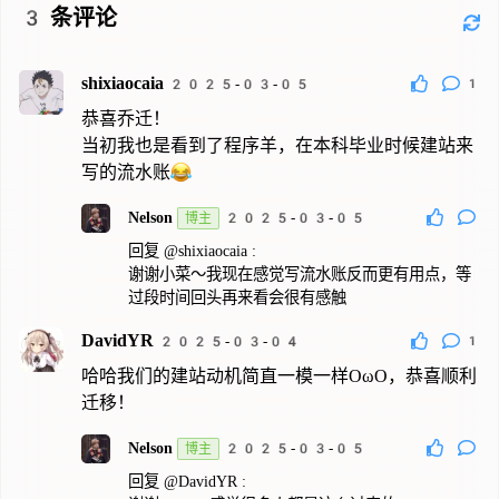
3
条评论
shixiaocaia
1
2025-03-05
恭喜乔迁！
当初我也是看到了程序羊，在本科毕业时候建站来
写的流水账😂
Nelson
博主
2025-03-05
回复
@shixiaocaia
:
谢谢小菜～我现在感觉写流水账反而更有用点，等
过段时间回头再来看会很有感触
DavidYR
1
2025-03-04
哈哈我们的建站动机简直一模一样OωO，恭喜顺利
迁移！
Nelson
博主
2025-03-05
回复
@DavidYR
: