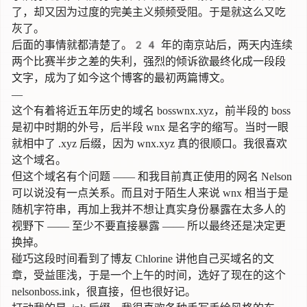
了，却又因为过度的完美主义频频受阻。于是就这么又吃
灰了。
后面的事情就都清楚了。24 年的南京站后，两天内连续
两个比赛半步之差的失利，强烈的倾诉欲最终化成一段段
文字，成为了如今这个博客的最初两篇博文。
—
这个有着将近五年历史的域名 bosswnx.xyz，前半段的 boss
是初中时期的外号，后半段 wnx 是名字的缩写。当时一眼
就相中了 .xyz 后缀，因为 wnx.xyz 真的很顺口。我很喜欢
这个域名。
但这个域名有个问题 —— 和我目前真正使用的网名 Nelson
可以说没有一点关系。而且对于陌生人来说 wnx 相当于是
随机字符串，再加上我并不想让真实身份暴露在太多人的
视野下 —— 至少不要直接暴露 —— 所以最终还是决定更
换掉。
碰巧这段时间看到了博友 Chlorine 讲他自己买域名的
文
章
，受益匪浅，于是一个上午的时间，选好了现在的这个
nelsonboss.ink，很直接，但也很好记。