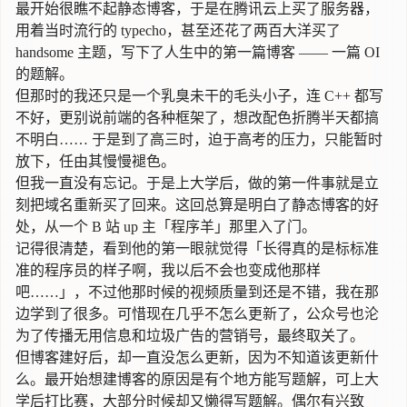
最开始很瞧不起静态博客，于是在腾讯云上买了服务器，
用着当时流行的 typecho，甚至还花了两百大洋买了
handsome 主题，写下了人生中的第一篇博客 —— 一篇 OI
的题解。
但那时的我还只是一个乳臭未干的毛头小子，连 C++ 都写
不好，更别说前端的各种框架了，想改配色折腾半天都搞
不明白…… 于是到了高三时，迫于高考的压力，只能暂时
放下，任由其慢慢褪色。
但我一直没有忘记。于是上大学后，做的第一件事就是立
刻把域名重新买了回来。这回总算是明白了静态博客的好
处，从一个 B 站 up 主「程序羊」那里入了门。
记得很清楚，看到他的第一眼就觉得「长得真的是标标准
准的程序员的样子啊，我以后不会也变成他那样
吧……」，不过他那时候的视频质量到还是不错，我在那
边学到了很多。可惜现在几乎不怎么更新了，公众号也沦
为了传播无用信息和垃圾广告的营销号，最终取关了。
但博客建好后，却一直没怎么更新，因为不知道该更新什
么。最开始想建博客的原因是有个地方能写题解，可上大
学后打比赛，大部分时候却又懒得写题解。偶尔有兴致