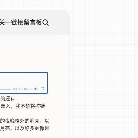
关于
链接
留言板
00:00
/
06:33
行的还有
口窜入，我不禁将拉链
的夜晚格外的明亮，以
月亮，以及好多颗像是