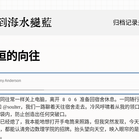
到海水變藍
归档
记录
恒的向往
ony Anderson
同往常一样关上电脑，离开 806 准备回宿舍休息。一同随
和
@soulter
，我们一路聊着天往宿舍走去。冷风呼啸着从我的领
袋内，防止创造出任何突破口。
已经熄了，我本能地想打开手电筒来照路，但我突然发现，今天
，都能认清旁边数理学院的招牌。抬头望向天空，映入眼帘的是
。