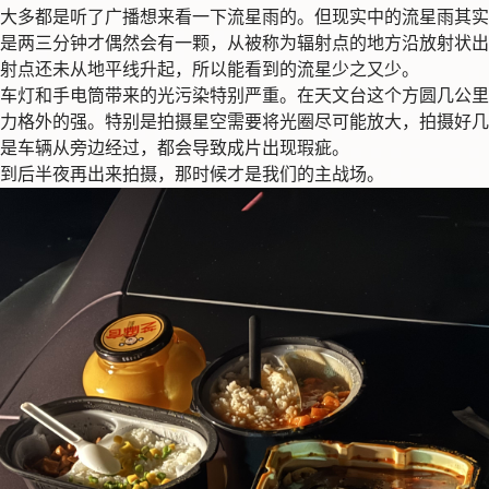
大多都是听了广播想来看一下流星雨的。但现实中的流星雨其实
是两三分钟才偶然会有一颗，从被称为辐射点的地方沿放射状出
射点还未从地平线升起，所以能看到的流星少之又少。
车灯和手电筒带来的光污染特别严重。在天文台这个方圆几公里
力格外的强。特别是拍摄星空需要将光圈尽可能放大，拍摄好几
是车辆从旁边经过，都会导致成片出现瑕疵。
到后半夜再出来拍摄，那时候才是我们的主战场。