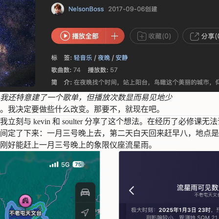
我还特意建了一个歌单，但播放次数显而易见地少
。我决定要做些什么改变。那要不，就现在吧。
刻与 kevin 和 soulter 分享了这个想法。在经历了必修课
间定了下来：一月三号晚上去，第二天白天回来赶早八，地点是
刚好能赶上一月三号晚上的象限仪座流星雨。