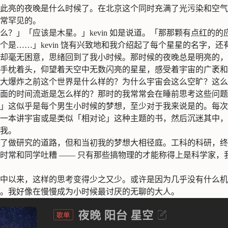
此亮的夜晚是什么时候了。在北京这个同时充满了光污染和空气
常罕见的。
么？」「应该是木星。」kevin 如是说道。「那那颗有点红的
个是……」kevin 饶有兴致地和我介绍起了每个星星的名字，
却毫无困意，思绪回到了我小时候。那时候的夜晚总是明亮的，
手枕着头，仰望着天空中无数闪亮的星星，感受着宇宙的广袤和
大爆炸之前这个世界是什么样的？为什么宇宙会这么空旷？这么
面的时间流逝是怎么样的？那时的我常常会在睡前思考这些问题
」这似乎是每个男生小时候的梦想，至少对于我来说是的。每次
一本讲宇宙或是类似「相对论」这种主题的书，然后沉迷其中，
我。
了做研究的道路，但和当初我的梦想大相径庭。工科的科研，终
时常和同学吐糟 —— 只有那些搞物理的才能称得上是科学家，
中以来，这样的思考变得少之又少。或许是因为几乎没有什么机
。我好像在慢慢成为小时候最讨厌的无聊的大人。