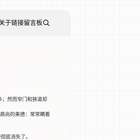
关于
链接
留言板
多；然而窄门和狭道却
高尚的美德：常常瞒着
便彻底消失了。