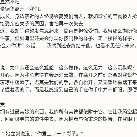
显然不吧…
爱德华离开了我们。
成长，身边亲近的人终将会离我们而去，就如珍爱的宝物被人抢
接受亲密关系的原因，害怕再一次失去……
近，我却等得越发焦急起来，简直是担惊受怕。我曾那么期盼你
件事，但脑海里还是会浮现你按门铃的样子、走上楼梯的样子，
我会对你讲什么话…… 我感到过去终结于此，也看不见任何未来
说，为什么还会这么尴尬，这么做作，这么无力，这么沉默呢？
开心。因为我总觉得它会烟消云散，在离开之前你总会对我说些
凄凉中落幕了，尤其是我们的手，各自松开，又无望地垂落下来
了握着我的手，而是我感觉到自己的手在你手中并不舒服，即便
受
拥有过最美妙的东西，我的所有美德都依附于它。它让我腾空超
，回到极寻常的秉性中去。因为抱着与你重逢的期待，在我眼里
” 她立刻说道，“你爱上了一个影子。”