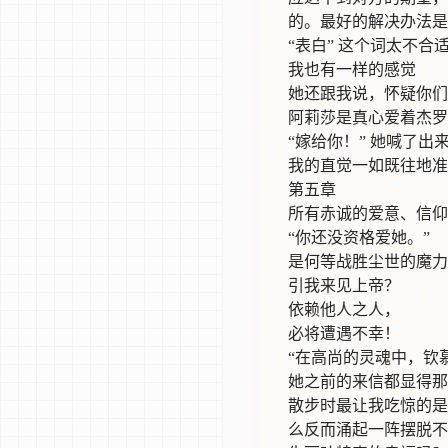
的。最好的解决办法是
“表白” 这个词太不
我也有一样的感觉
她还跟我说，怀疑你们
阿莉莎是真心爱着杰罗
“嫁给你！” 她喊了出
我的直觉一如既往地准
第五章
所有赤诚的爱意、信仰
“你还没资格爱她。”
是何等战胜尘世的魔力
引我来见上帝？
依赖他人之人，
必将遭遇不幸！
“在高尚的灵魂中，钦
她之前的来信都显得那
散步时最让我吃惊的是
么反而涌起一阵摆脱不