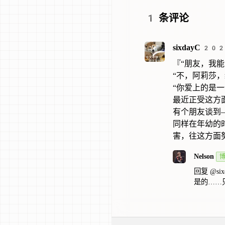
1
条评论
sixdayC
202
『“朋友，我能
“不，阿莉莎，
“你爱上的是
最近正受这方
有个朋友谈到
同样在年幼的
害，往这方面
Nelson
回复
@six
是的……