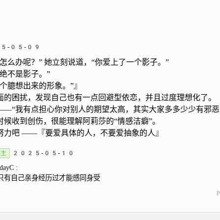
5-05-09
怎么办呢？” 她立刻说道，“你爱上了一个影子。”
绝不是影子。”
一个臆想出来的形象。”』
面的困扰，发现自己也有一点回避型依恋，并且过度理想化了。
——“我有点担心你对别人的期望太高，其实大家多多少少有邪恶
时候收到创伤，很能理解阿莉莎的“情感洁癖”。
努力吧 ——『要爱具体的人，不要爱抽象的人』
博主
2025-05-10
dayC
:
只有自己亲身经历过才能感同身受
P