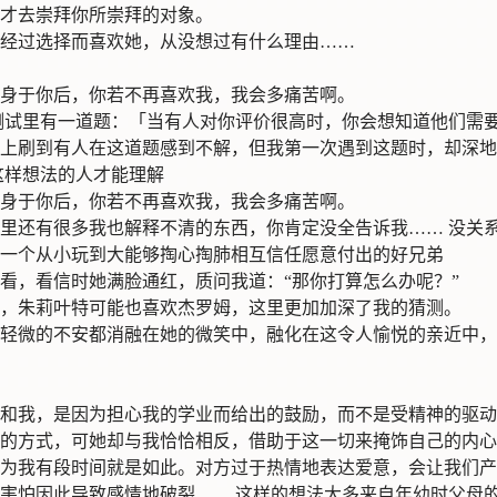
才去崇拜你所崇拜的对象。
经过选择而喜欢她，从没想过有什么理由……
身于你后，你若不再喜欢我，我会多痛苦啊。
ti 测试里有一道题：「当有人对你评价很高时，你会想知道他们需
上刷到有人在这道题感到不解，但我第一次遇到这题时，却深地
这样想法的人才能理解
身于你后，你若不再喜欢我，我会多痛苦啊。
里还有很多我也解释不清的东西，你肯定没全告诉我…… 没关
一个从小玩到大能够掏心掏肺相互信任愿意付出的好兄弟
看，看信时她满脸通红，质问我道：“那你打算怎么办呢？”
，朱莉叶特可能也喜欢杰罗姆，这里更加加深了我的猜测。
轻微的不安都消融在她的微笑中，融化在这令人愉悦的亲近中，
和我，是因为担心我的学业而给出的鼓励，而不是受精神的驱动
的方式，可她却与我恰恰相反，借助于这一切来掩饰自己的内心
为我有段时间就是如此。对方过于热情地表达爱意，会让我们产
害怕因此导致感情地破裂…… 这样的想法大多来自年幼时父母