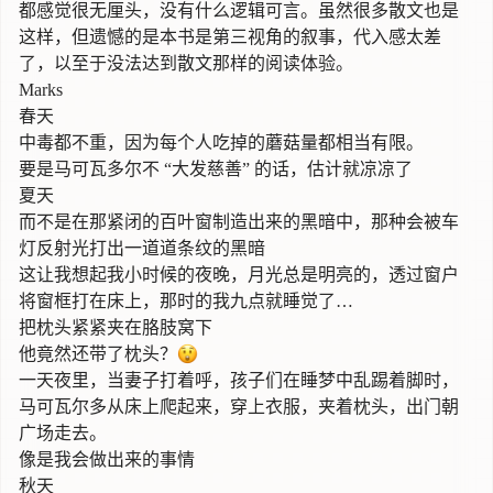
都感觉很无厘头，没有什么逻辑可言。虽然很多散文也是
这样，但遗憾的是本书是第三视角的叙事，代入感太差
了，以至于没法达到散文那样的阅读体验。
Marks
春天
中毒都不重，因为每个人吃掉的蘑菇量都相当有限。
要是马可瓦多尔不 “大发慈善” 的话，估计就凉凉了
夏天
而不是在那紧闭的百叶窗制造出来的黑暗中，那种会被车
灯反射光打出一道道条纹的黑暗
这让我想起我小时候的夜晚，月光总是明亮的，透过窗户
将窗框打在床上，那时的我九点就睡觉了…
把枕头紧紧夹在胳肢窝下
他竟然还带了枕头？😲
一天夜里，当妻子打着呼，孩子们在睡梦中乱踢着脚时，
马可瓦尔多从床上爬起来，穿上衣服，夹着枕头，出门朝
广场走去。
像是我会做出来的事情
秋天