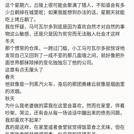
这个星期六，丘陵上很可能会聚满了猎人，不知道会有多
少丘鹬掉在城里呢；如果我能想到办法的话，星期天就能
吃上烤丘鹬了。
我在怀疑，马可瓦尔多到底是因为喜欢自然才对自然的事
物这么敏感，还是只是因为贫穷而无法融入社会才这样
冬天
那个惯常的仓库，一跨过门槛，小工马可瓦尔多就惊讶地
发现自己又回到了一成不变的那几面墙之间，就好像把外
面世界都抹除掉的变化独独忘了他的公司。
这章有点无厘头了
春天
他就像是一列蒸汽火车，身后的那团黄蜂云就像是烟囱里
的浓烟。
秋天
为什么我老婆做的菜我在这里会喜欢，然而在家里，伴着
吵架，哭泣，还有会从每一场谈话中蹦出来的债务问题，
我却喜欢不起来？
真的是这样，在家里或者食堂就觉得饭菜食之无味，但在